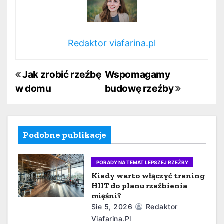
Redaktor viafarina.pl
N
Jak zrobić rzeźbę
Wspomagamy
w domu
budowę rzeźby
a
w
i
Podobne publikacje
g
PORADY NA TEMAT LEPSZEJ RZEŹBY
a
Kiedy warto włączyć trening
HIIT do planu rzeźbienia
c
mięśni?
Sie 5, 2026
Redaktor
j
Viafarina.pl