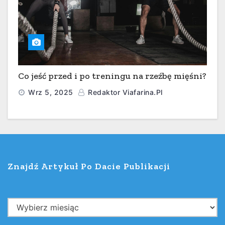
Co jeść przed i po treningu na rzeźbę mięśni?
Wrz 5, 2025
Redaktor Viafarina.pl
Znajdź Artykuł Po Dacie Publikacji
Z
n