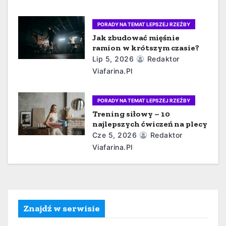
a
PORADY NA TEMAT LEPSZEJ RZEŹBY
w
Jak zbudować mięśnie
ramion w krótszym czasie?
p
Lip 5, 2026
Redaktor
i
Viafarina.pl
s
PORADY NA TEMAT LEPSZEJ RZEŹBY
u
Trening siłowy – 10
najlepszych ćwiczeń na plecy
Cze 5, 2026
Redaktor
Viafarina.pl
Znajdź w serwisie